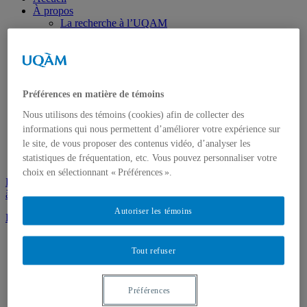
À propos
La recherche à l’UQAM
La création à l’UQAM
Partenariats et innovation
Études supérieures et stages postdoctoraux
Publications et diffusion
Ressources pour les chercheuses et chercheurs
Préférences en matière de témoins
Vice-rectorat à la recherche,
à la création et à la diffusion
Nous utilisons des témoins (cookies) afin de collecter des
Expertises
informations qui nous permettent d’améliorer votre expérience sur
Facultés
le site, de vous proposer des contenus vidéo, d’analyser les
Unités de recherche et de création
Nous joindre
statistiques de fréquentation, etc. Vous pouvez personnaliser votre
choix en sélectionnant « Préférences ».
Donner
à l'UQAM
Autoriser les témoins
Événements
Tout refuser
Préférences