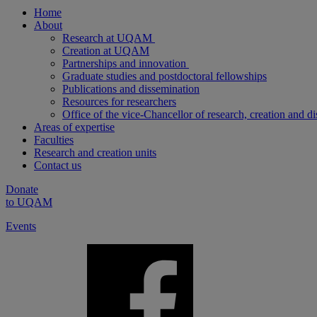
Home
About
Research at UQAM
Creation at UQAM
Partnerships and innovation
Graduate studies and postdoctoral fellowships
Publications and dissemination
Resources for researchers
Office of the vice-Chancellor of research, creation and d
Areas of expertise
Faculties
Research and creation units
Contact us
Donate
to UQAM
Events