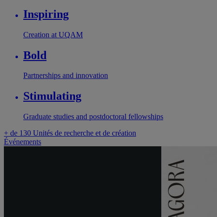
Inspiring
Creation at UQAM
Bold
Partnerships and innovation
Stimulating
Graduate studies and postdoctoral fellowships
+ de 130
Unités de recherche et de création
Événements