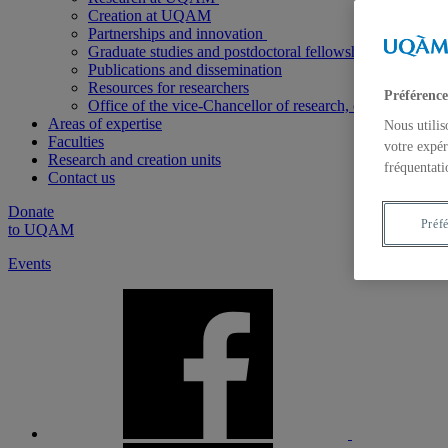
Creation at UQAM
Partnerships and innovation
Graduate studies and postdoctoral fellowships
Publications and dissemination
Resources for researchers
Préférence
Office of the vice-Chancellor of research, creation and d
Areas of expertise
Nous utilis
Faculties
votre expér
Research and creation units
fréquentati
Contact us
Donate
Préf
to UQAM
Events